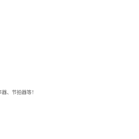
GA-5 5W
声器、节拍器等！