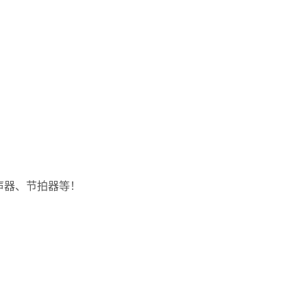
GA-5 5W
声器、节拍器等！